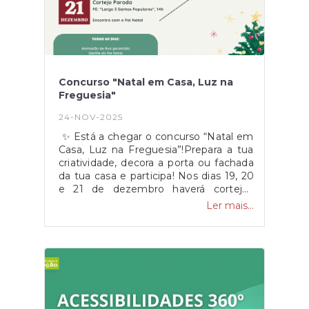
estará disponível para ajudar
logisticamente no que for
possível. Inscrevam-se já!Garantimos
que todos terão um espaço para deixar
a criatividade brilhar. Vamos fazer
deste Natal um momento de união e
Concurso "Natal em Casa, Luz na
beleza para toda a freguesia!
Freguesia"
24-NOV-2025
✨ Está a chegar o concurso “Natal em
Casa, Luz na Freguesia”!Prepara a tua
criatividade, decora a porta ou fachada
da tua casa e participa! Nos dias 19, 20
e 21 de dezembro haverá cortejos
pelas localidades, com avaliação dos
Ler mais...
jurados às decorações inscritas.
Animem a freguesia com o espírito
natalício! ✨ No dia 21 de dezembro
teremos um encontro especial com o
Pai Natal na freguesia, dedicado às
crianças até 12 anos que se inscrevam
atempadamente! Vai ser um momento
mágico que promete animar os mais