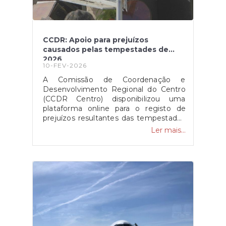
CCDR: Apoio para prejuízos
causados pelas tempestades de
2026
10-FEV-2026
A Comissão de Coordenação e
Desenvolvimento Regional do Centro
(CCDR Centro) disponibilizou uma
plataforma online para o registo de
prejuízos resultantes das tempestades
de 2026 que afetaram vários concelhos
Ler mais...
da Região Centro.O portal destina-se a
cidadãos, empresas, agricultores e
municípios, permitindo a sinalização de
danos em habitações, atividades
económicas, explorações agrícolas e
infraestruturas públicas, com vista ao
acesso a apoios técnicos e
financeiros.O registo dos prejuízos é
um passo essencial para a avaliação
dos danos e para a ativação dos