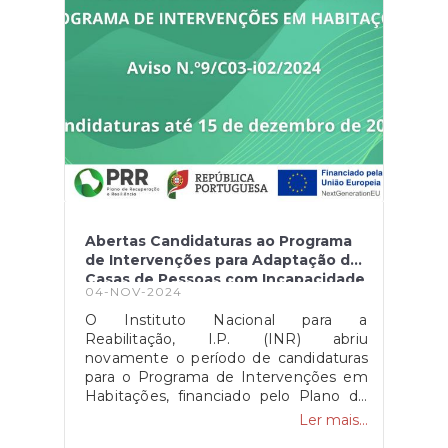
pequenos e envolver toda a
comunidade no espírito natalício.
Inscreve-te na Junta de Freguesia ou
por email para garantir o teu lugar
nesta experiência única!Inscrições de
24/11 a 08/12 na Junta de Freguesia de
Parada ou por email
(jfparada@live.com).Toda a
documentação e os regulamentos
estão disponíveis na página da Junta
de Freguesia, em https://www.jf-
parada.pt/autarquia/documentos/executivo/divers
Abertas Candidaturas ao Programa
de Intervenções para Adaptação de
Casas de Pessoas com Incapacidade
04-NOV-2024
O Instituto Nacional para a
Reabilitação, I.P. (INR) abriu
novamente o período de candidaturas
para o Programa de Intervenções em
Habitações, financiado pelo Plano de
Recuperação e Resiliência (PRR), que
Ler mais...
apoia a adaptação de habitações para