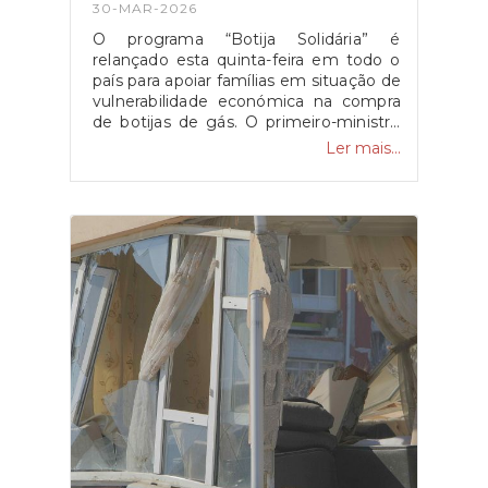
30-MAR-2026
O programa “Botija Solidária” é
relançado esta quinta-feira em todo o
país para apoiar famílias em situação de
vulnerabilidade económica na compra
de botijas de gás. O primeiro-ministro
Luís Montenegro anunciou o aumento
Ler mais...
da comparticipação de 15 para 25 euros
durante os próximos três meses,
justificando a medida com o impacto
da guerra no Médio Oriente.