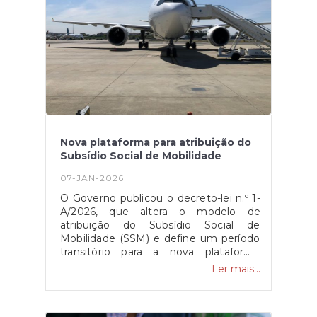
mecanismos de apoio público. A
plataforma pode ser consultada no site
oficial da CCDR Centro.Esta
candidatura está disponível no site da
CCDR, através do deste
link.Fonte: CCDR
Nova plataforma para atribuição do
Subsídio Social de Mobilidade
07-JAN-2026
O Governo publicou o decreto-lei n.º 1-
A/2026, que altera o modelo de
atribuição do Subsídio Social de
Mobilidade (SSM) e define um período
transitório para a nova plataforma
eletrónica, a qual ficará disponível a
Ler mais...
partir de 8 de janeiro. A medida aplica-
se às viagens entre as regiões
autónomas e o continente, mantendo