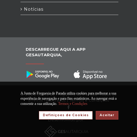
Notícias
DESCARREGUE AQUI A APP
GESAUTARQUIA,
A Junta de Freguesia de Parada utiliza cookies para melhorar a sua
© 2026 Junta de Freguesia de Parada. Todos os
experiência de navegação e para fins estatísticos. Ao navegar está a
direitos reservados |
Termos e Condições
consentir a sua utilização.
Termos e Condições
Definiçoes de Cookies
Aceitar
Desenvolvido por: