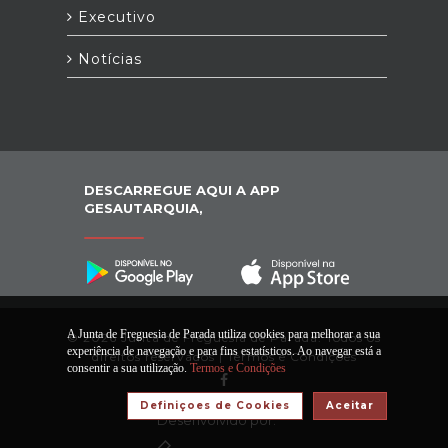
Executivo
Notícias
DESCARREGUE AQUI A APP
GESAUTARQUIA,
A Junta de Freguesia de Parada utiliza cookies para melhorar a sua
© 2026 Junta de Freguesia de Parada. Todos os
experiência de navegação e para fins estatísticos. Ao navegar está a
direitos reservados |
Termos e Condições
consentir a sua utilização.
Termos e Condições
Definiçoes de Cookies
Aceitar
Desenvolvido por: