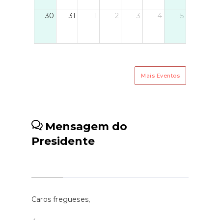
valor suportado pelos residentes
30
31
1
2
3
4
5
dos Açores nas ligações aéreas
com o continente baixou de 134
para 119 euros e pelos
residentes na Madeira de 86
para 79 euros.Sublinhou ainda
Mais Eventos
que "reconhece o subsídio social
de mobilidade como um
instrumento fundamental de
coesão social e territorial,
Mensagem do
contribuindo para mitigar os
Presidente
efeitos da insularidade, em
particular junto das gerações
mais jovens que vivem/estudam
nas ilhas e vivem/estudam no
continente". Fonte: Economia
Caros fregueses,
ao Minuto