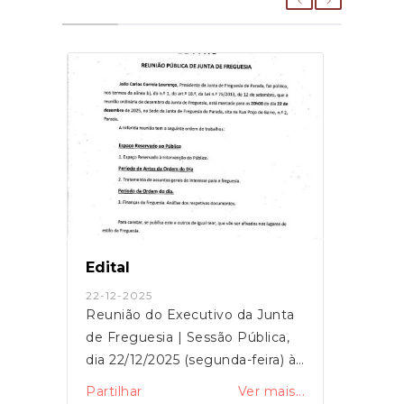
Edital
Edita
28-11-2025
27-03
nta
Edital de Reunião Pública da
Reuni
a,
Junta de Freguesia
de Fr
) às
dia 2
is...
Partilhar
Ver mais...
Partil