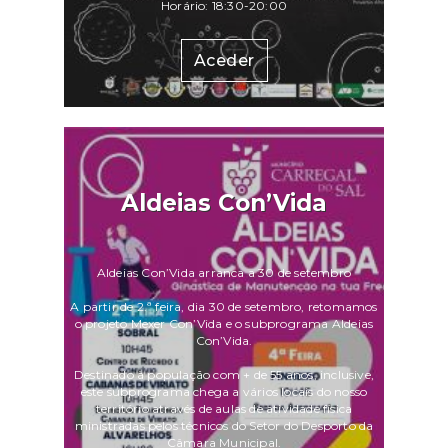
Horário: 18:30-20:00
Aceder
Aldeias Con’Vida
Aldeias Con’Vida arranca a 30 de setembro
A partir de 2.ª feira, dia 30 de setembro, retomamos
o projeto Mexer Con’Vida e o subprograma Aldeias
Con’Vida.
Destinado à população com + de 55 anos, inclusive,
este subprograma chega a vários locais do nosso
território através de aulas de atividade física
ministradas pelos técnicos do Setor do Desporto da
Câmara Municipal.