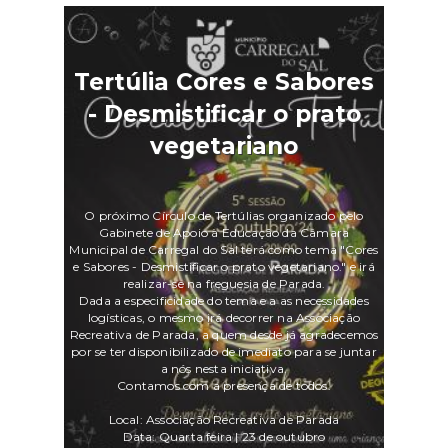
Tertúlia Cores e Sabores
- Desmistificar o prato
vegetariano
O próximo Círculo de Tertúlias organizado pelo
Gabinete de Apoio à Educação da Câmara
Municipal de Carregal do Sal terá como tema "Cores
e Sabores - Desmistificar o prato vegetariano." e irá
realizar-se na freguesia de Parada.
Dada a especificidade do tema e a as necessidades
logísticas, o mesmo irá decorrer na Associação
Recreativa de Parada, a quem desde já agradecemos
por se ter disponibilizado de imediato para se juntar
a nós nesta iniciativa.
Contamos com a presença de todos.
Local: Associação Recreativa de Parada
Data: Quarta feira | 23 de outubro