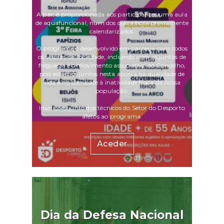
A par, é proporcionada aos participantes uma aula
de aquafuncional, num dos dias e hora previamente
calendarizados.
O programa é desenvolvido em parceria com todos
os setores da sociedade, incluindo com as juntas de
freguesia e o movimento associativo do Concelho,
pois estamos juntos nesta aposta na qualidade de
vida e no combate à inatividade física da nossa
população.
Inscrições junto dos técnicos do Setor do Desporto
afetos ao programa.
Aceder
Dia da Defesa Nacional