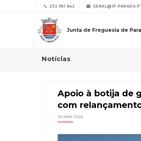
232 961 642
GERAL@JF-PARADA.P
Junta de Freguesia de Par
Notícias
Apoio à botija de 
com relançament
30-MAR-2026